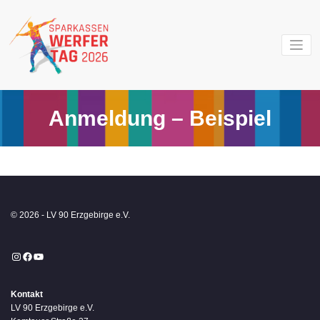
Zum
Inhalt
springen
Weltklasse im
Sparkass
Erzgebirge
Werfertag
Anmeldung – Beispiel
© 2026 - LV 90 Erzgebirge e.V.
Instagram
Facebook
YouTube
Kontakt
LV 90 Erzgebirge e.V.